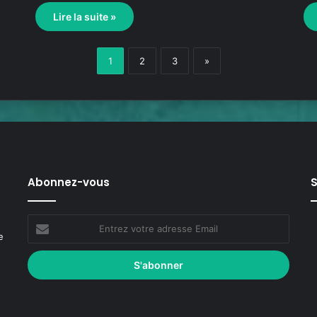
Lire la suite »
1
2
3
»
Abonnez-vous
S
e