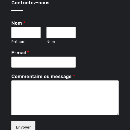
Contactez-nous
Nom
*
Prénom
Nom
N
E-mail
*
o
m
o
u
Commentaire ou message
*
W
e
b
s
i
t
e
Envoyer