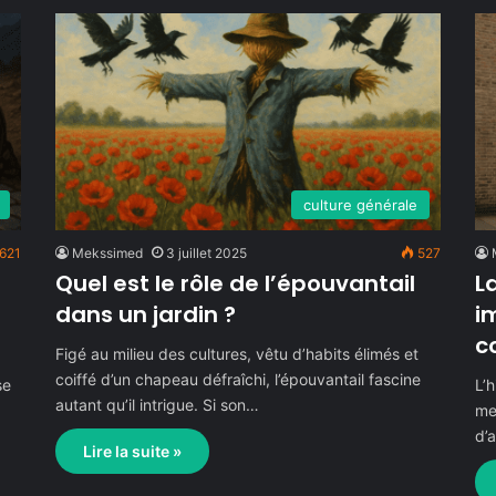
culture générale
621
Mekssimed
3 juillet 2025
527
Quel est le rôle de l’épouvantail
L
dans un jardin ?
i
c
Figé au milieu des cultures, vêtu d’habits élimés et
coiffé d’un chapeau défraîchi, l’épouvantail fascine
se
L’h
autant qu’il intrigue. Si son…
me
d’
Lire la suite »