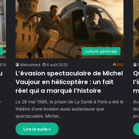
culture générale
476
Mekssimed
4 août 2025
912
u
L’évasion spectaculaire de Michel
Q
Vaujour en hélicoptère : un fait
l
réel qui a marqué l’histoire
m
,
Le 28 mai 1986, la prison de La Santé à Paris a été le
Av
théâtre d’une évasion aussi audacieuse que
le
spectaculaire. Michel…
en
Lire la suite »