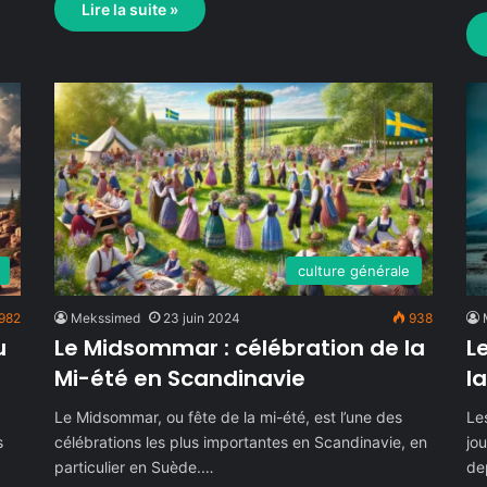
Lire la suite »
culture générale
982
Mekssimed
23 juin 2024
938
u
Le Midsommar : célébration de la
L
Mi-été en Scandinavie
l
s
Le Midsommar, ou fête de la mi-été, est l’une des
Le
s
célébrations les plus importantes en Scandinavie, en
jou
particulier en Suède.…
de