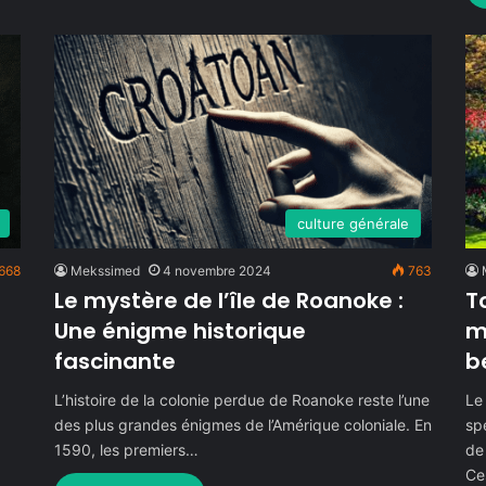
culture générale
668
Mekssimed
4 novembre 2024
763
Le mystère de l’île de Roanoke :
T
Une énigme historique
m
fascinante
b
L’histoire de la colonie perdue de Roanoke reste l’une
Le
…
des plus grandes énigmes de l’Amérique coloniale. En
sp
1590, les premiers…
de
Ce