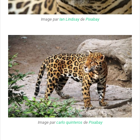
Image par
Ian Lindsay
de
Pixabay
Image par
carlo quinteros
de
Pixabay