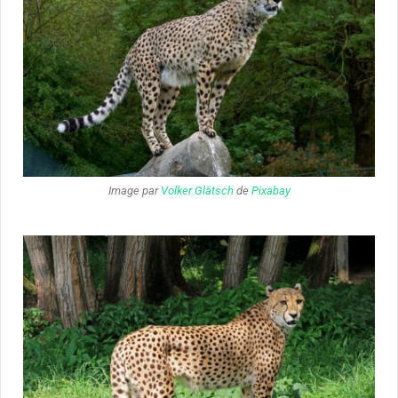
Image par
Volker Glätsch
de
Pixabay