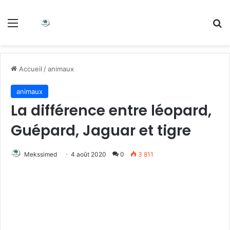
Accueil
/
animaux
animaux
La différence entre léopard,
Guépard, Jaguar et tigre
Mekssimed
4 août 2020
0
3 811