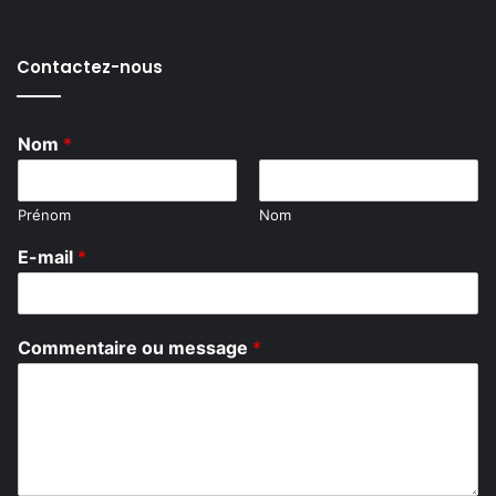
Contactez-nous
Nom
*
Prénom
Nom
*
E-mail
*
C
o
m
m
Commentaire ou message
*
e
n
t
a
i
r
e