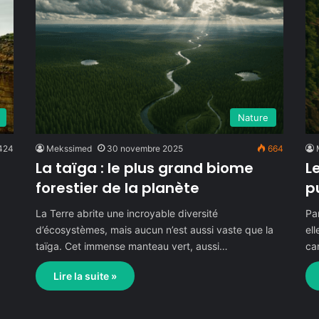
Nature
424
Mekssimed
30 novembre 2025
664
La taïga : le plus grand biome
L
forestier de la planète
p
La Terre abrite une incroyable diversité
Par
d’écosystèmes, mais aucun n’est aussi vaste que la
el
s
taïga. Cet immense manteau vert, aussi…
ca
Lire la suite »