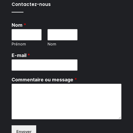
Contactez-nous
Nom
*
Prénom
Nom
C
E-mail
*
o
m
m
e
Commentaire ou message
*
n
t
m
e
s
s
a
g
e
Envoyer