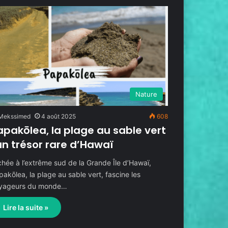
Nature
Mekssimed
4 août 2025
608
apakōlea, la plage au sable vert
 un trésor rare d’Hawaï
chée à l’extrême sud de la Grande Île d’Hawaï,
pakōlea, la plage au sable vert, fascine les
yageurs du monde…
Lire la suite »