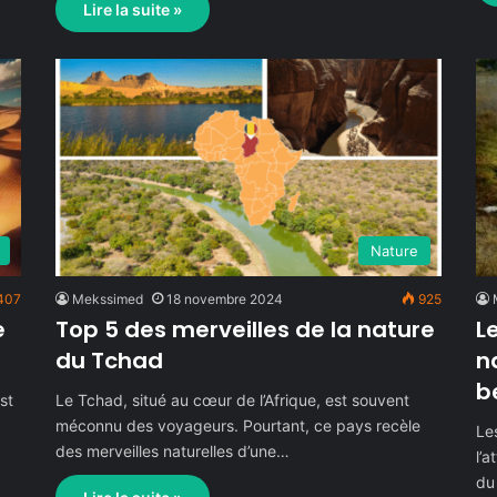
Lire la suite »
Nature
407
Mekssimed
18 novembre 2024
925
e
Top 5 des merveilles de la nature
L
du Tchad
n
b
st
Le Tchad, situé au cœur de l’Afrique, est souvent
méconnu des voyageurs. Pourtant, ce pays recèle
Le
des merveilles naturelles d’une…
l’a
du