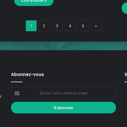
Lire la suite »
1
2
3
4
5
»
Abonnez-vous
S
e