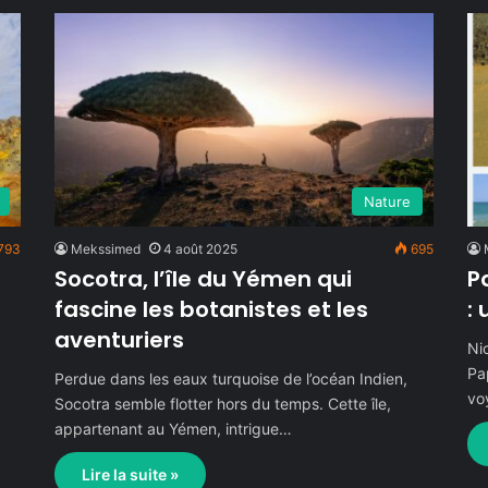
Nature
793
Mekssimed
4 août 2025
695
Socotra, l’île du Yémen qui
P
fascine les botanistes et les
:
aventuriers
Ni
Pa
Perdue dans les eaux turquoise de l’océan Indien,
vo
s
Socotra semble flotter hors du temps. Cette île,
appartenant au Yémen, intrigue…
Lire la suite »