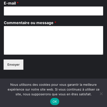
E-mail
*
o
Commentaire ou message
*
u
*
*
Envoyer
Nous utilisons des cookies pour vous garantir la meilleure
expérience sur notre site web. Si vous continuez à utiliser ce
© Copyright 2026, Tous droits réservés
site, nous supposerons que vous en êtes satisfait.
Contact
À propos de Mekssimed
Politique de confidentialité
OK