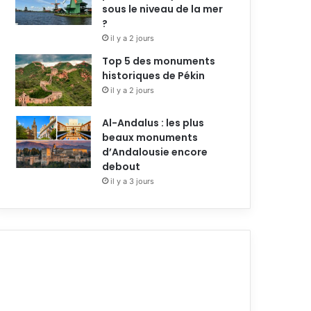
sous le niveau de la mer
?
il y a 2 jours
Top 5 des monuments
historiques de Pékin
il y a 2 jours
Al-Andalus : les plus
beaux monuments
d’Andalousie encore
debout
il y a 3 jours