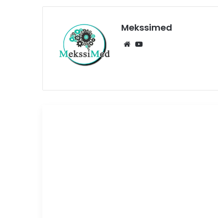
Mekssimed
Lir