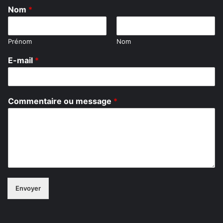
Nom
*
Prénom
Nom
o
E-mail
*
u
m
e
s
Commentaire ou message
*
s
a
g
e
N
o
m
Envoyer