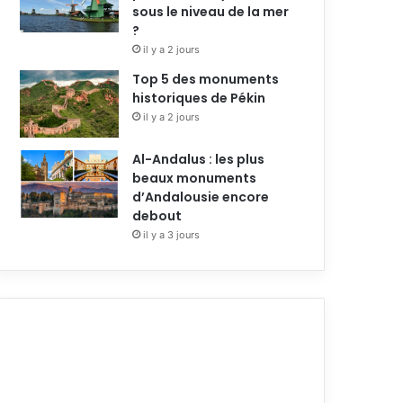
sous le niveau de la mer
?
il y a 2 jours
Top 5 des monuments
historiques de Pékin
il y a 2 jours
Al-Andalus : les plus
beaux monuments
d’Andalousie encore
debout
il y a 3 jours