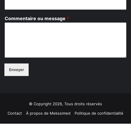
m
m
e
Commentaire ou message
*
n
t
a
i
r
e
o
u
E
Envoyer
-
m
a
i
l
© Copyright 2026, Tous droits réservés
Contact
À propos de Mekssimed
Politique de confidentialité