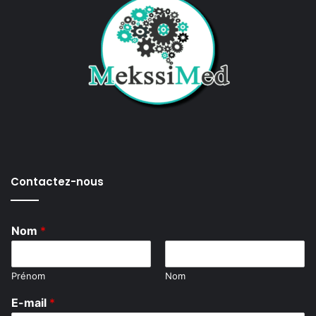
Contactez-nous
Nom
*
Prénom
Nom
C
E-mail
*
o