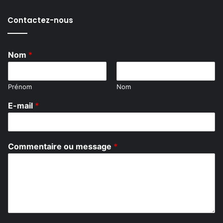
Contactez-nous
Nom
*
Prénom
Nom
o
E-mail
*
u
C
o
m
Commentaire ou message
*
m
e
n
t
a
i
r
e