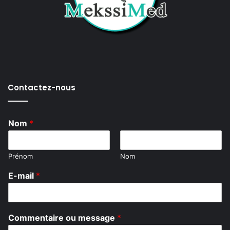
Contactez-nous
Nom
*
Prénom
Nom
*
E-mail
*
E
m
a
i
Commentaire ou message
*
l